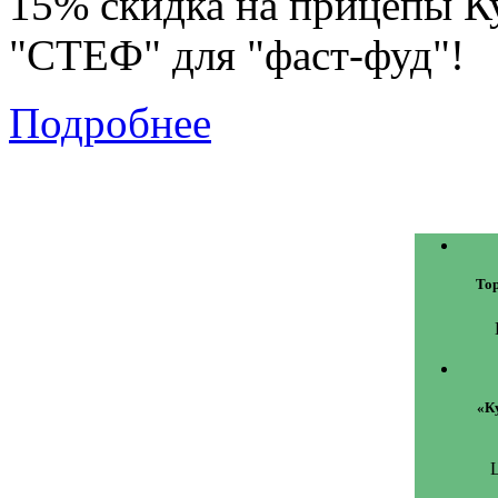
15% скидка на прицепы К
"СТЕФ" для "фаст-фуд"!
Подробнее
То
«К
Ц