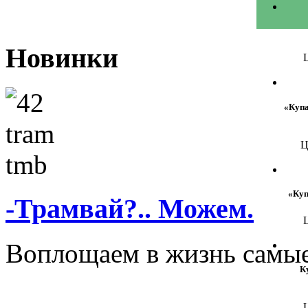
Новинки
Ц
«Купа
Ц
«Куп
-Трамвай?.. Можем.
Ц
Воплощаем в жизнь самые
К
Ц