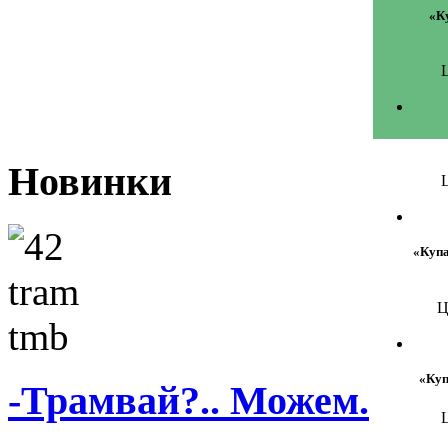
«К
Ц
Новинки
Ц
«Купа
Ц
«Куп
-Трамвай?.. Можем.
Ц